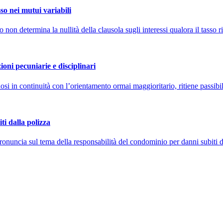
so nei mutui variabili
on determina la nullità della clausola sugli interessi qualora il tasso r
ioni pecuniarie e disciplinari
 in continuità con l’orientamento ormai maggioritario, ritiene passibil
ti dalla polizza
onuncia sul tema della responsabilità del condominio per danni subiti 