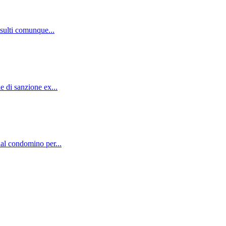
isulti comunque...
e di sanzione ex...
dal condomino per...