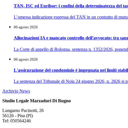
TAN, ISC ed Euribor: i confini della determinatezza del tas
L’omessa indicazione espressa del TAN in un contratto di mutuo n
06 agosto 2026
Allucinazioni IA e mancato controllo dell'avvocato: tra sanz
La Corte di appello di Bologna, sentenza n. 1352/2026, ponendosi
06 agosto 2026
L'assicurazione del condominio è impegnata nei limiti stabili
La sentenza del Tribunale di Nola 24 giugno 2026, n. 2826 si pr
Archivio News
Studio Legale Marzaduri Di Bugno
Lungarno Pacinotti, 26
56126 - Pisa (PI)
Tel: 050564246