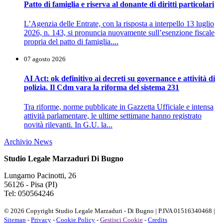
Patto di famiglia e riserva al donante di diritti particolari
L’Agenzia delle Entrate, con la risposta a interpello 13 luglio
2026, n. 143, si pronuncia nuovamente sull’esenzione fiscale
propria del patto di famiglia....
07 agosto 2026
AI Act: ok definitivo ai decreti su governance e attività di
polizia. Il Cdm vara la riforma del sistema 231
Tra riforme, norme pubblicate in Gazzetta Ufficiale e intensa
attività parlamentare, le ultime settimane hanno registrato
novità rilevanti. In G.U. la...
Archivio News
Studio Legale Marzaduri Di Bugno
Lungarno Pacinotti, 26
56126 - Pisa (PI)
Tel: 050564246
© 2026 Copyright Studio Legale Marzaduri - Di Bugno | P.IVA 01516340468 |
Sitemap
-
Privacy
-
Cookie Policy
-
Gestisci Cookie
-
Credits